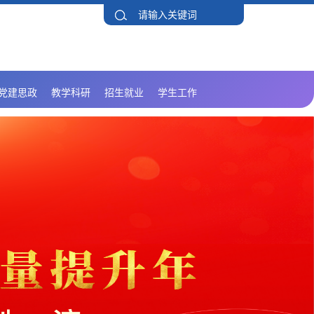
党建思政
教学科研
招生就业
学生工作