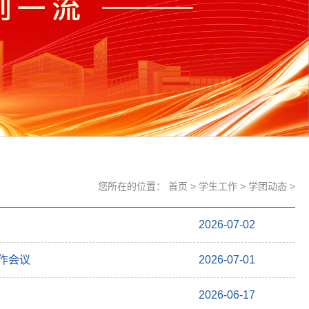
您所在的位置：
首页
>
学生工作
>
学团动态
>
2026-07-02
作会议
2026-07-01
2026-06-17