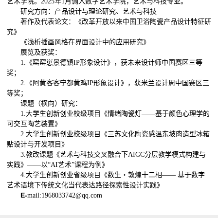
艺术学院。2025年1月调入数字艺术学院，艺术与科技专业。
研究方向：产品设计与理论研究、艺术与科技
著作及代表论文：《改革开放以来中国卫浴陶瓷产品设计特征研
究》
《浅析插画风格在界面设计中的应用研究》
展览及获奖：
1.《窑窑崽景德镇IP形象设计》，获未来设计师中国赛区三等
奖；
2.《阿黄客客宁都黄鸡IP形象设计》，获米兰设计周中国赛区三
等奖；
课题（横向）研究：
1.大学生创新创业校级项目《情绪陶瓷灯——基于颜色心理学的
可交互陶艺装置》
2.大学生创新创业校级项目《三苏文化陶瓷感温东坡肉造型冰箱
贴设计与开发项目》
3.教改课题《艺术与科技交叉融合下AIGC分层教学模式构建与
实践》——以“AI艺术”课程为例》
4.大学生创新创业省级项目《数生・敦煌十二相—— 基于数字
艺术语境下传统文化当代表达路径探索性设计实践》
E-
mail:1968033742@qq.com