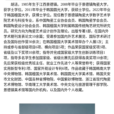
胡洁，1985年生于江西景德镇。2008年毕业于景德镇陶瓷大学，
获学士学位。2011年毕业于韩国圆光大学，获硕士学位。2022年毕业
于韩国檀国大学，获博士学位。现任教于景德镇陶瓷大学数字艺术学
院艺术与科技专业，系中国陶瓷工业协会会员、韩国陶瓷学会会员、
韩国陶瓷设计协会会员、韩国檀国大学附属韩国传统陶艺研究所研究
员。研究方向为陶瓷艺术设计创作及理论。出版专著1部，在国内外
学术期刊发表论文10余篇；受邀参加国内外艺术展览、国际学术研讨
会及国际创作营30余次；在韩国檀国大学美术馆举办个人展1次；主
持或参与省部级项目6项、横向项目5项；作品荣获国家级奖项3项、
省级及以下奖项10余项；指导并完成国家级大学生创新训练项目1
项，指导多名学生参加国家级、省级比赛先后获得各类奖项10余项；
先后荣获校级优秀班主任、就业工作先进个人等荣誉称号；获得国家
实用新型专利1项、国家外观设计专利6项。作品收藏于韩国韩南大学
中央博物馆、韩国檀国大学美术馆、韩国圆光大学美术馆、韩国天安
市文化财团、中国吉林省博物院、中国紫砂博物馆、浙江省现代陶瓷
艺术博物馆、华南理工大学美术馆、中央文化与旅游管理干部学院、
景德镇美术馆等国内外机构，以及国内外个人收藏。